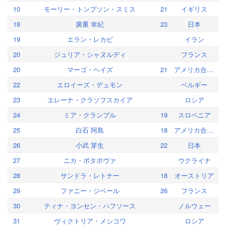
10
モーリー・トンプソン・スミス
21
イギリス
18
廣重 幸紀
23
日本
19
エラン・レカビ
イラン
20
ジュリア・シャヌルディ
フランス
20
マーゴ・ヘイズ
21
アメリカ合衆国
22
エロイーズ・デュモン
ベルギー
23
エレーナ・クラソフスカイア
ロシア
24
ミア・クランプル
19
スロベニア
25
白石 阿島
18
アメリカ合衆国
26
小武 芽生
22
日本
27
ニカ・ポタポヴァ
ウクライナ
28
サンドラ・レトナー
18
オーストリア
29
ファニー・ジベール
26
フランス
30
ティナ・ヨンセン・ハフソース
ノルウェー
31
ヴィクトリア・メシコワ
ロシア