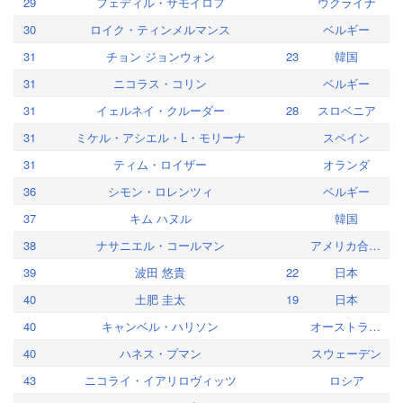
29
フェディル・サモイロフ
ウクライナ
30
ロイク・ティンメルマンス
ベルギー
31
チョン ジョンウォン
23
韓国
31
ニコラス・コリン
ベルギー
31
イェルネイ・クルーダー
28
スロベニア
31
ミケル・アシエル・L・モリーナ
スペイン
31
ティム・ロイザー
オランダ
36
シモン・ロレンツィ
ベルギー
37
キム ハヌル
韓国
38
ナサニエル・コールマン
アメリカ合衆国
39
波田 悠貴
22
日本
40
土肥 圭太
19
日本
40
キャンベル・ハリソン
オーストラリア
40
ハネス・プマン
スウェーデン
43
ニコライ・イアリロヴィッツ
ロシア