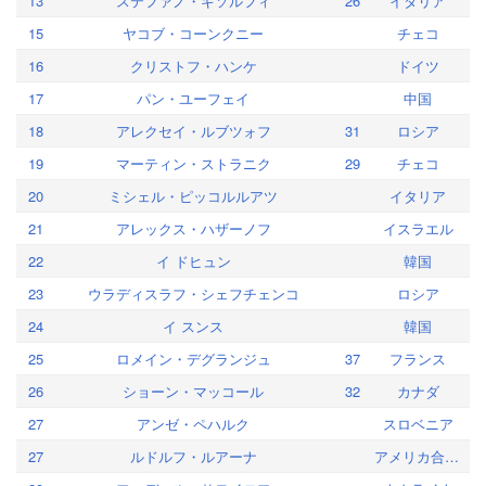
13
ステファノ・ギソルフィ
26
イタリア
15
ヤコブ・コーンクニー
チェコ
16
クリストフ・ハンケ
ドイツ
17
パン・ユーフェイ
中国
18
アレクセイ・ルブツォフ
31
ロシア
19
マーティン・ストラニク
29
チェコ
20
ミシェル・ピッコルルアツ
イタリア
21
アレックス・ハザーノフ
イスラエル
22
イ ドヒュン
韓国
23
ウラディスラフ・シェフチェンコ
ロシア
24
イ スンス
韓国
25
ロメイン・デグランジュ
37
フランス
26
ショーン・マッコール
32
カナダ
27
アンゼ・ペハルク
スロベニア
27
ルドルフ・ルアーナ
アメリカ合衆国