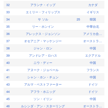
32
アランナ・イップ
カナダ
33
エミリー・フィリップス
イギリス
34
サ ソル
25
韓国
35
リー・ホンイン
中華台北
36
アレックス・ジョンソン
アメリカ合衆国
37
オセアニア・マッケンジー
オーストラリア
38
ジャン・ロン
中国
39
アンドレア・ロハス
エクアドル
40
ニウ・ディー
中国
41
アヌーク・ジョベール
フランス
41
シャン・ホン・チュン
中国
43
アルマ・ベストファーター
ドイツ
44
アフラ・ホニッグ
ドイツ
45
ソン・イリン
中国
46
ルシンダ・アン・スターリング
オーストラリア