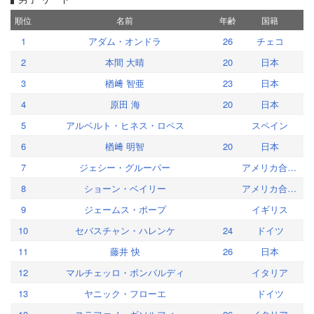
順位
名前
年齢
国籍
1
アダム・オンドラ
26
チェコ
2
本間 大晴
20
日本
3
楢﨑 智亜
23
日本
4
原田 海
20
日本
5
アルベルト・ヒネス・ロペス
スペイン
6
楢﨑 明智
20
日本
7
ジェシー・グルーパー
アメリカ合衆国
8
ショーン・ベイリー
アメリカ合衆国
9
ジェームス・ポープ
イギリス
10
セバスチャン・ハレンケ
24
ドイツ
11
藤井 快
26
日本
12
マルチェッロ・ボンバルディ
イタリア
13
ヤニック・フローエ
ドイツ