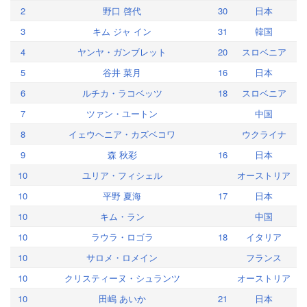
2
野口 啓代
30
日本
3
キム ジャ イン
31
韓国
4
ヤンヤ・ガンブレット
20
スロベニア
5
谷井 菜月
16
日本
6
ルチカ・ラコベッツ
18
スロベニア
7
ツァン・ユートン
中国
8
イェウヘニア・カズベコワ
ウクライナ
9
森 秋彩
16
日本
10
ユリア・フィシェル
オーストリア
10
平野 夏海
17
日本
10
キム・ラン
中国
10
ラウラ・ロゴラ
18
イタリア
10
サロメ・ロメイン
フランス
10
クリスティーヌ・シュランツ
オーストリア
10
田嶋 あいか
21
日本