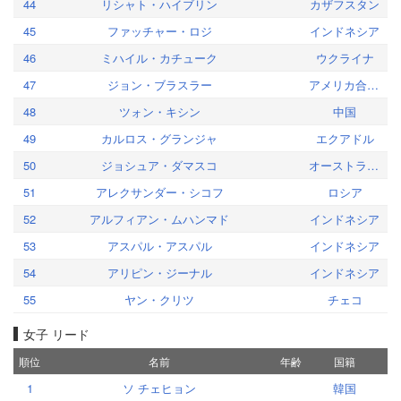
44
リシャト・ハイブリン
カザフスタン
45
ファッチャー・ロジ
インドネシア
46
ミハイル・カチューク
ウクライナ
47
ジョン・ブラスラー
アメリカ合衆国
48
ツォン・キシン
中国
49
カルロス・グランジャ
エクアドル
50
ジョシュア・ダマスコ
オーストラリア
51
アレクサンダー・シコフ
ロシア
52
アルフィアン・ムハンマド
インドネシア
53
アスパル・アスパル
インドネシア
54
アリピン・ジーナル
インドネシア
55
ヤン・クリツ
チェコ
女子 リード
順位
名前
年齢
国籍
1
ソ チェヒョン
韓国