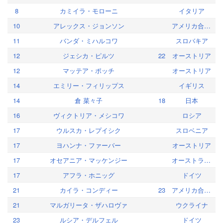
8
カミイラ・モローニ
イタリア
10
アレックス・ジョンソン
アメリカ合衆国
11
バンダ・ミハルコワ
スロバキア
12
ジェシカ・ピルツ
22
オーストリア
12
マッテア・ポッチ
オーストリア
14
エミリー・フィリップス
イギリス
14
倉 菜々子
18
日本
16
ヴィクトリア・メシコワ
ロシア
17
ウルスカ・レプイシク
スロベニア
17
ヨハンナ・ファーバー
オーストリア
17
オセアニア・マッケンジー
オーストラリア
17
アフラ・ホニッグ
ドイツ
21
カイラ・コンディー
23
アメリカ合衆国
21
マルガリータ・ザハロヴァ
ウクライナ
23
ルシア・デルフェル
ドイツ