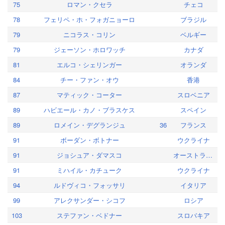
75
ロマン・クセラ
チェコ
78
フェリペ・ホ・フォガニョーロ
ブラジル
79
ニコラス・コリン
ベルギー
79
ジェーソン・ホロワッチ
カナダ
81
エルコ・シェリンガー
オランダ
84
チー・ファン・オウ
香港
87
マティック・コーター
スロベニア
89
ハビエール・カノ・ブラスケス
スペイン
89
ロメイン・デグランジュ
36
フランス
91
ボーダン・ボトナー
ウクライナ
91
ジョシュア・ダマスコ
オーストラリア
91
ミハイル・カチューク
ウクライナ
94
ルドヴィコ・フォッサリ
イタリア
99
アレクサンダー・シコフ
ロシア
103
ステファン・ベドナー
スロバキア