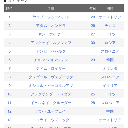
順位
名前
年齢
国籍
1
ヤコブ・シューベルト
28
オーストリア
2
アダム・オンドラ
26
チェコ
3
ヤン・ホイヤー
27
ドイツ
4
アレクセイ・ルブツォフ
30
ロシア
5
アンゼ・ペハルク
スロベニア
6
チョン ジョンウォン
23
韓国
7
ティム・ロイザー
オランダ
8
グレゴール・ヴェゾニック
スロベニア
9
ミシェル・ピッコルルアツ
イタリア
10
アレクサンダー・メゴス
25
ドイツ
11
イェルネイ・クルーダー
28
スロベニア
12
パン・ユーフェイ
中国
13
ニコライ・ウズニック
オーストリア