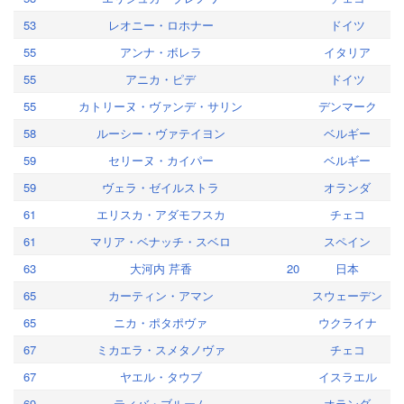
53
レオニー・ロホナー
ドイツ
55
アンナ・ボレラ
イタリア
55
アニカ・ピデ
ドイツ
55
カトリーヌ・ヴァンデ・サリン
デンマーク
58
ルーシー・ヴァテイヨン
ベルギー
59
セリーヌ・カイパー
ベルギー
59
ヴェラ・ゼイルストラ
オランダ
61
エリスカ・アダモフスカ
チェコ
61
マリア・ベナッチ・スベロ
スペイン
63
大河内 芹香
20
日本
65
カーティン・アマン
スウェーデン
65
ニカ・ポタポヴァ
ウクライナ
67
ミカエラ・スメタノヴァ
チェコ
67
ヤエル・タウブ
イスラエル
69
ティバ・ブルーム
オランダ