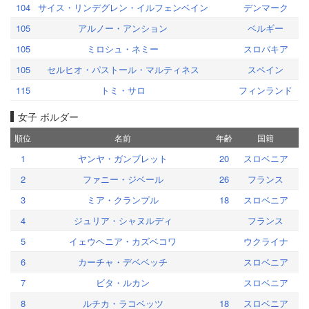
104
サイス・リンデグレン・イルフェンベイン
デンマーク
105
アルノー・アンション
ベルギー
105
ミロシュ・ネミー
スロバキア
105
セルヒオ・パストール・マルティネス
スペイン
115
トミ・サロ
フィンランド
女子 ボルダー
順位
名前
年齢
国籍
1
ヤンヤ・ガンブレット
20
スロベニア
2
ファニー・ジベール
26
フランス
3
ミア・クランプル
18
スロベニア
4
ジュリア・シャヌルディ
フランス
5
イェウヘニア・カズベコワ
ウクライナ
6
カーチャ・デベベッチ
スロベニア
7
ビタ・ルカン
スロベニア
8
ルチカ・ラコベッツ
18
スロベニア