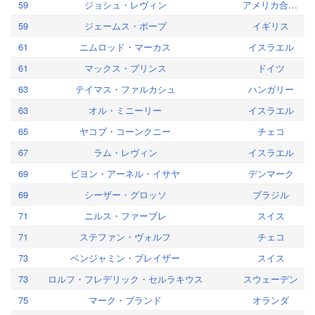
59
ジョシュ・レヴィン
アメリカ合衆国
59
ジェームス・ポープ
イギリス
61
ニムロッド・マーカス
イスラエル
61
マックス・プリンス
ドイツ
63
テイマス・ファルカシュ
ハンガリー
63
オル・ミニーリー
イスラエル
65
ヤコブ・コーンクニー
チェコ
67
ラム・レヴィン
イスラエル
69
ビヨン・アーネル・イサヤ
デンマーク
69
シーザー・グロッソ
ブラジル
71
ニルス・ファーブレ
スイス
71
ステファン・ヴォルフ
チェコ
73
ベンジャミン・ブレイザー
スイス
73
ロルフ・フレデリック・セルラキウス
スウェーデン
75
マーク・ブランド
オランダ