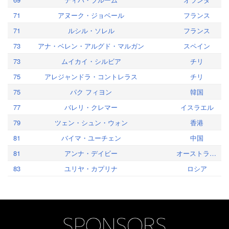
71
アヌーク・ジョベール
フランス
71
ルシル・ソレル
フランス
73
アナ・ベレン・アルグド・マルガン
スペイン
73
ムイカイ・シルビア
チリ
75
アレジャンドラ・コントレラス
チリ
75
パク フィヨン
韓国
77
バレリ・クレマー
イスラエル
79
ツェン・シュン・ウォン
香港
81
バイマ・ユーチェン
中国
81
アンナ・デイビー
オーストラリア
83
ユリヤ・カプリナ
ロシア