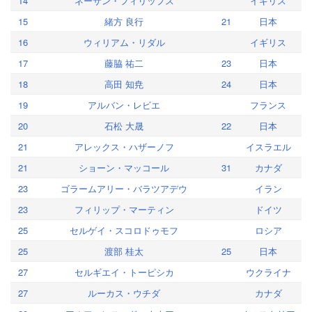
14
ネーサン・フィリップス
イギリス
15
緒方 良行
21
日本
16
ウィリアム・リダル
イギリス
17
藤脇 祐二
23
日本
18
高田 知尭
24
日本
19
アルバン・レビエ
フランス
20
石松 大晟
22
日本
21
アレックス・ハザーノフ
イスラエル
21
ショーン・マッコール
31
カナダ
23
ゴラームアリー・バラツアデウ
イラン
23
フィリップ・マーティン
ドイツ
25
セルゲイ・スコロドゥモフ
ロシア
25
渡部 桂太
25
日本
27
セルギエイ・トーピシカ
ウクライナ
27
ルーカス・ウチダ
カナダ