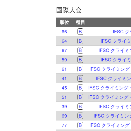
国際大会
順位
種目
66
B
IFSC 
64
B
IFSC クラ
67
B
IFSC クライ
59
B
IFSC クラ
61
B
IFSC クライミン
41
B
IFSC クライ
45
B
51
B
39
B
IFSC クライ
69
B
IFSC クライミ
77
B
IFSC クライミン