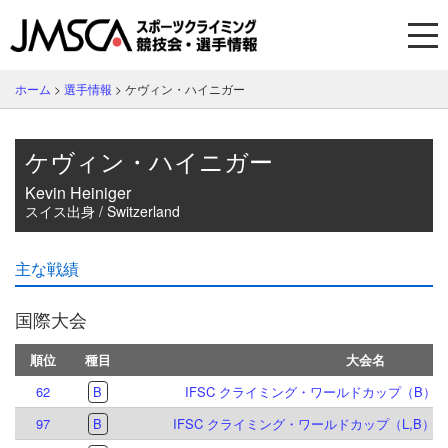
ホーム
>
選手情報
>
ケヴィン・ハイニガー
ケヴィン・ハイニガー
Kevin Heiniger
スイス出身 / Switzerland
主な戦績
国際大会
順位
種目
大会名
62
B
IFSC クライミング・ワールドカップ（B）マイ
97
B
IFSC クライミング・ワールドカップ（L,B）イ