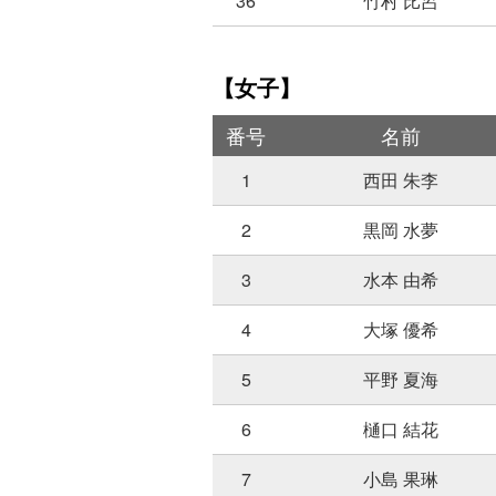
36
竹村 比呂
【女子】
番号
名前
1
西田 朱李
2
黒岡 水夢
3
水本 由希
4
大塚 優希
5
平野 夏海
6
樋口 結花
7
小島 果琳