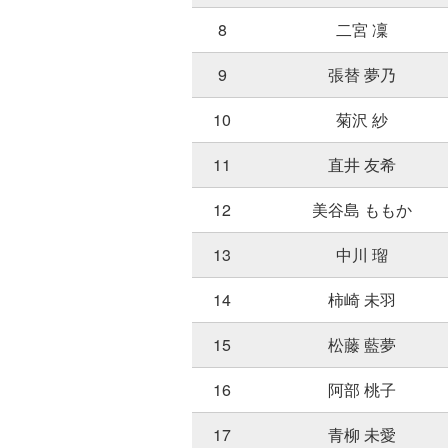
8
二宮 凜
9
張替 夢乃
10
菊沢 紗
11
直井 友希
12
美谷島 ももか
13
中川 瑠
14
柿崎 未羽
15
松藤 藍夢
16
阿部 桃子
17
青柳 未愛