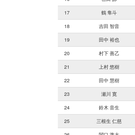
17
鶴 隼斗
18
吉田 智音
19
田中 裕也
20
村下 善乙
21
上村 悠樹
22
田中 慧樹
23
瀬川 寛
24
鈴木 音生
25
三根生 仁慈
26
関口 準太