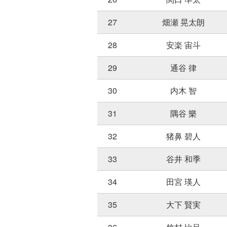
27
畑瀬 晃太朗
28
安楽 宙斗
29
通谷 律
30
内木 智
31
隅谷 樂
32
猪鼻 碧人
33
谷井 和季
34
田宮 瑛人
35
大下 賢実