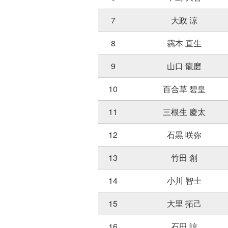
7
大政 涼
8
靏本 直生
9
山口 龍磨
10
百合草 碧皇
11
三根生 慶太
12
石黒 咲弥
13
竹田 創
14
小川 智士
15
大里 拓己
16
石田 諒