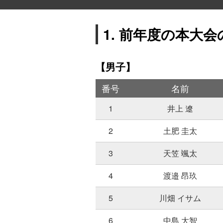
1. 前年度の本大
【男子】
番号
名前
1
井上 遼
2
土肥 圭太
3
天笠 颯太
4
渡邉 昂玖
5
川畑 イサム
6
中島 大智