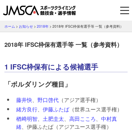
ホーム
>
お知らせ
>
2018年
>
2018年 IFSC枠保有選手等 一覧（参考資料）
2018年 IFSC枠保有選手等 一覧（参考資料）
1 IFSC枠保有による候補選手
「ボルダリング種目」
藤井快
、
野口啓代
（アジア選手権）
緒方良行
、
伊藤ふたば
（世界ユース選手権）
楢﨑明智
、
土肥圭太
、
高田こころ
、
中村真
緒
、伊藤ふたば（アジアユース選手権）