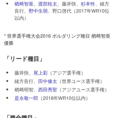
楢﨑智亜
、
渡部桂太
、藤井快、
杉本怜
、緒方
良行、
野中生萌
、野口啓代（2017年WR10位
以内）
* 世界選手権大会2016 ボルダリング種目 楢﨑智亜
優勝
「リード種目」
藤井快、
尾上彩
（アジア選手権）
緒方良行、
田中修太
（世界ユース選手権）
楢﨑明智、
西田秀聖
（アジアユース選手権）
是永敬一郎
（2018年WR10位以内）
「複合種目」