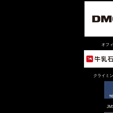
オフ
クライミ
J