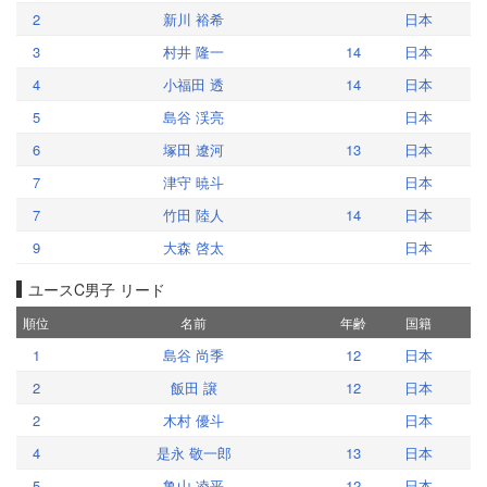
2
新川 裕希
日本
3
村井 隆一
14
日本
4
小福田 透
14
日本
5
島谷 渓亮
日本
6
塚田 遼河
13
日本
7
津守 暁斗
日本
7
竹田 陸人
14
日本
9
大森 啓太
日本
ユースC男子 リード
順位
名前
年齢
国籍
1
島谷 尚季
12
日本
2
飯田 譲
12
日本
2
木村 優斗
日本
4
是永 敬一郎
13
日本
5
亀山 凌平
12
日本