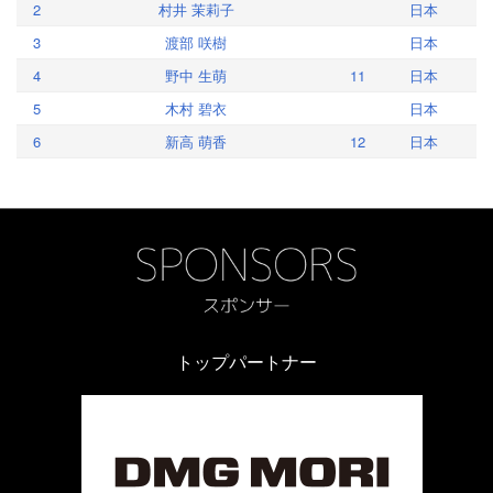
2
村井 茉莉子
日本
3
渡部 咲樹
日本
4
野中 生萌
11
日本
5
木村 碧衣
日本
6
新高 萌香
12
日本
トップパートナー