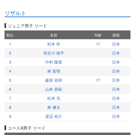
リザルト
ジュニア男子 リード
順位
名前
年齢
国籍
1
杉本 怜
17
日本
2
長谷川 慎平
日本
3
中村 隆寛
日本
4
林 富明
日本
5
藤原 佑樹
17
日本
6
山本 貴範
日本
7
松本 充
日本
8
林 優太
日本
9
渡辺 裕介
日本
ユースA男子 リード