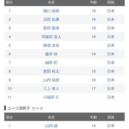
順位
名前
年齢
国籍
1
樋口 純裕
16
日本
2
沼尻 拓磨
16
日本
3
新田 龍海
16
日本
4
羽鎌田 直人
16
日本
5
橋場 友祐
日本
6
藤井 快
16
日本
7
細田 匠
日本
8
渡部 桂太
15
日本
9
山内 祐樹
16
日本
10
三上 誉人
17
日本
11
小福田 仁
日本
ユースB男子 リード
順位
名前
年齢
国籍
1
山内 誠
14
日本