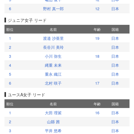
6
野村 真一郎
12
日本
ジュニア女子 リード
順位
名前
年齢
国籍
1
渡邉 沙亜里
19
日本
2
長谷川 美玲
日本
3
小川 弥生
18
日本
4
縄重 未来
日本
5
重永 織江
日本
6
北村 咲子
17
日本
ユースA女子 リード
順位
名前
年齢
国籍
1
大田 理裟
16
日本
2
山縣 茜
日本
3
平井 悠希
日本