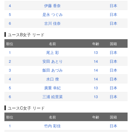
4
伊藤 香奈
日本
5
是永 つぐみ
日本
6
古川 佳奈
日本
ユースB女子 リード
順位
名前
年齢
国籍
1
尾上 彩
13
日本
2
安田 あとり
14
日本
3
飯田 あづみ
14
日本
4
水口 僚
14
日本
5
廣重 幸紀
13
日本
6
三浦 絵里菜
13
日本
ユースC女子 リード
順位
名前
年齢
国籍
1
竹内 彩佳
日本