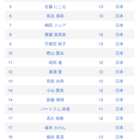
5
近藤 にこる
13
日本
6
長谷 美咲
13
日本
7
嶋田 ジェア
日本
8
齋藤 真里依
12
日本
9
宇都宮 莉子
13
日本
10
樫山 愛未
日本
11
蒔田 遙
12
日本
12
廣瀬 菫
12
日本
13
長島 永和
12
日本
14
小山 愛美
12
日本
14
新藤 璃湖
13
日本
14
バートラム 鈴亜
11
日本
17
高久 晴希
12
日本
17
塚本 かのん
日本
19
柳井 香凛
13
日本