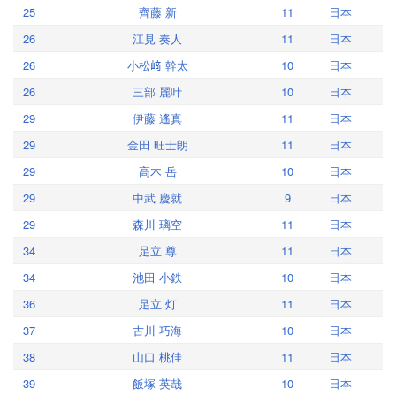
25
齊藤 新
11
日本
26
江見 奏人
11
日本
26
小松﨑 幹太
10
日本
26
三部 麗叶
10
日本
29
伊藤 遙真
11
日本
29
金田 旺士朗
11
日本
29
高木 岳
10
日本
29
中武 慶就
9
日本
29
森川 璃空
11
日本
34
足立 尊
11
日本
34
池田 小鉄
10
日本
36
足立 灯
11
日本
37
古川 巧海
10
日本
38
山口 桃佳
11
日本
39
飯塚 英哉
10
日本