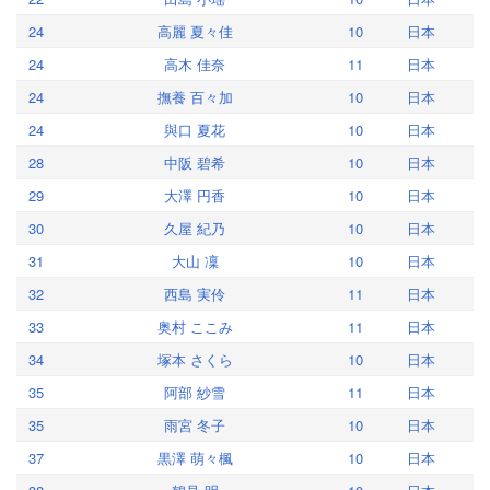
24
高麗 夏々佳
10
日本
24
高木 佳奈
11
日本
24
撫養 百々加
10
日本
24
與口 夏花
10
日本
28
中阪 碧希
10
日本
29
大澤 円香
10
日本
30
久屋 紀乃
10
日本
31
大山 凜
10
日本
32
西島 実伶
11
日本
33
奥村 ここみ
11
日本
34
塚本 さくら
10
日本
35
阿部 紗雪
11
日本
35
雨宮 冬子
10
日本
37
黒澤 萌々楓
10
日本