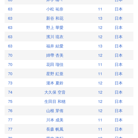
63
小松 祐奈
11
日本
63
新谷 和花
13
日本
63
野上 華愛
12
日本
63
濱川 琉衣
12
日本
63
福井 結愛
13
日本
70
姉帶 杏美
12
日本
70
花田 瑠佳
11
日本
70
星野 紅亜
11
日本
73
瀧本 夏鈴
12
日本
74
大久保 空音
12
日本
75
生田目 和穂
12
日本
76
山根 芽侑
12
日本
77
川本 成美
11
日本
77
長森 帆風
11
日本