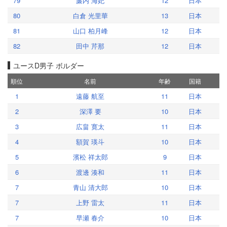
79
簾内 海妃
12
日本
80
白倉 光里華
13
日本
81
山口 柏月峰
12
日本
82
田中 芹那
12
日本
ユースD男子 ボルダー
順位
名前
年齢
国籍
1
遠藤 航至
11
日本
2
深澤 要
10
日本
3
広畠 寛太
11
日本
4
額賀 瑛斗
10
日本
5
濱松 祥太郎
9
日本
6
渡邊 湊和
11
日本
7
青山 清大郎
10
日本
7
上野 雷太
11
日本
7
早瀬 春介
10
日本