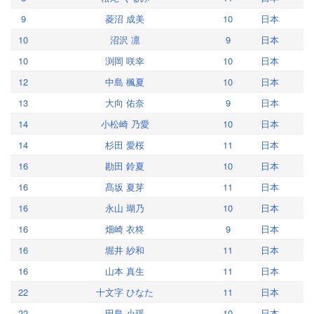
9
菱沼 成美
10
日本
10
沼沢 凛
9
日本
10
渕岡 咲幸
10
日本
12
中島 楓夏
10
日本
13
大向 佑奈
9
日本
14
小松崎 乃愛
10
日本
14
杉田 愛桜
11
日本
16
勘田 鈴夏
10
日本
16
髙坂 夏芽
11
日本
16
永山 瑚乃
10
日本
16
畑崎 衣柊
9
日本
16
堀井 紗和
11
日本
16
山本 真生
11
日本
22
十文字 ひなた
11
日本
22
田島 小瑶
10
日本