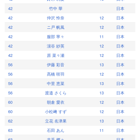
42
竹中 華
日本
42
仲沢 怜奈
12
日本
42
ニ戸 帆風
12
日本
42
服部 寧々
11
日本
42
濵谷 紗英
12
日本
42
原 菜々瀬
12
日本
56
伊藤 彩音
13
日本
56
髙橋 咲羽
12
日本
56
中里 恵菜
13
日本
56
渡邉 さくら
13
日本
60
朝倉 愛衣
12
日本
60
小松﨑 すず
12
日本
62
立花 名津果
13
日本
63
石田 あん
11
日本
63
井手 椰々
日本