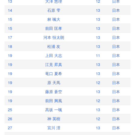
13
大澤 悠理
12
日本
14
石原 雫
13
日本
15
林 颯大
13
日本
15
前田 匡孝
13
日本
17
河本 恒太朗
13
日本
18
松浦 友
13
日本
19
上田 大志
11
日本
19
江見 昇真
13
日本
19
竜口 夏希
13
日本
19
原 天馬
12
日本
19
藤原 蒼空
13
日本
19
前田 興風
12
日本
25
髙坂 一颯
13
日本
26
神 英樹
12
日本
27
宮川 浬
13
日本