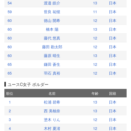
54
渡邉 皓介
13
日本
59
世良 祐惺
11
日本
60
徳山 開希
12
日本
60
橋本 陽
13
日本
60
藤代 悠真
12
日本
60
藤田 勘太郎
12
日本
60
藤原 晴生
13
日本
65
鎌田 蒼生
12
日本
65
羽石 真裕
12
日本
ユースC女子 ボルダー
順位
名前
年齢
国籍
1
松浦 碧希
13
日本
2
西 美柚奈
13
日本
3
塗木 りん
12
日本
4
木村 夏渚
12
日本