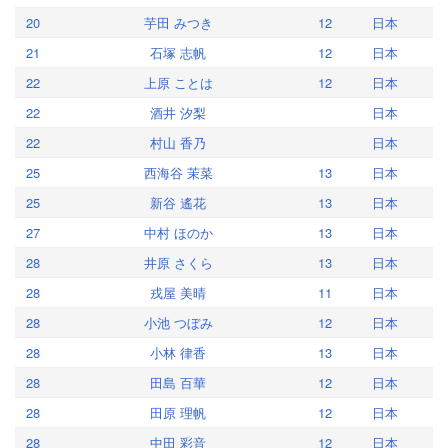
20
芋田 みつき
12
日本
21
石塚 志帆
12
日本
22
上原 ことは
12
日本
22
酒井 汐梨
日本
22
村山 香乃
日本
25
西海谷 茉菜
13
日本
25
新谷 遙花
13
日本
27
中村 ほのか
13
日本
28
井原 さくら
13
日本
28
戎屋 美晴
11
日本
28
小池 つぼみ
12
日本
28
小林 律香
13
日本
28
田島 百華
12
日本
28
田原 理帆
12
日本
28
中田 彩音
12
日本