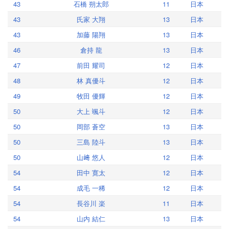
43
石橋 朔太郎
11
日本
43
氏家 大翔
13
日本
43
加藤 陽翔
13
日本
46
倉持 龍
13
日本
47
前田 耀司
12
日本
48
林 真優斗
12
日本
49
牧田 優輝
12
日本
50
大上 颯斗
12
日本
50
岡部 蒼空
13
日本
50
三島 陸斗
13
日本
50
山﨑 悠人
12
日本
54
田中 寛太
12
日本
54
成毛 一稀
12
日本
54
長谷川 楽
11
日本
54
山内 結仁
13
日本