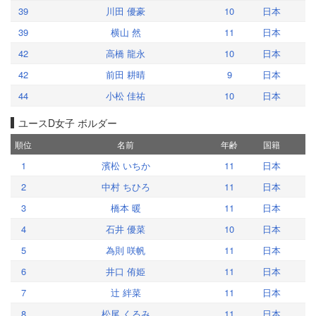
39
川田 優豪
10
日本
39
横山 然
11
日本
42
高橋 龍永
10
日本
42
前田 耕晴
9
日本
44
小松 佳祐
10
日本
ユースD女子 ボルダー
順位
名前
年齢
国籍
1
濱松 いちか
11
日本
2
中村 ちひろ
11
日本
3
橋本 暖
11
日本
4
石井 優菜
10
日本
5
為則 咲帆
11
日本
6
井口 侑姫
11
日本
7
辻 絆菜
11
日本
8
松尾 くるみ
11
日本