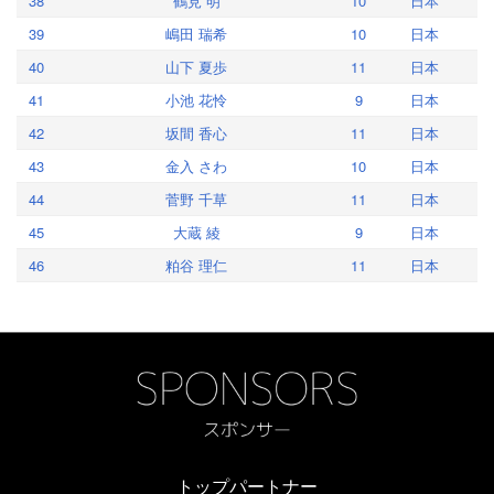
38
鶴見 明
10
日本
39
嶋田 瑞希
10
日本
40
山下 夏歩
11
日本
41
小池 花怜
9
日本
42
坂間 香心
11
日本
43
金入 さわ
10
日本
44
菅野 千草
11
日本
45
大蔵 綾
9
日本
46
粕谷 理仁
11
日本
トップパートナー