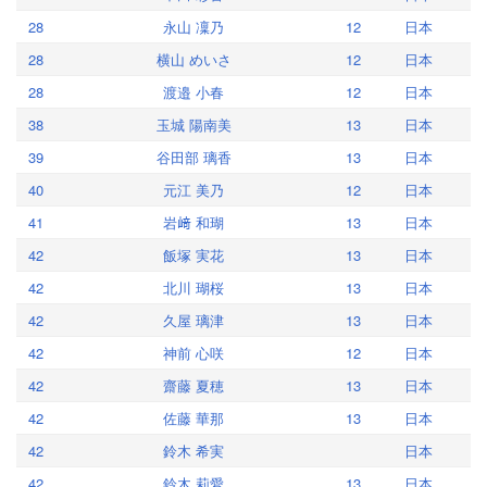
28
永山 凜乃
12
日本
28
横山 めいさ
12
日本
28
渡邉 小春
12
日本
38
玉城 陽南美
13
日本
39
谷田部 璃香
13
日本
40
元江 美乃
12
日本
41
岩﨑 和瑚
13
日本
42
飯塚 実花
13
日本
42
北川 瑚桜
13
日本
42
久屋 璃津
13
日本
42
神前 心咲
12
日本
42
齋藤 夏穂
13
日本
42
佐藤 華那
13
日本
42
鈴木 希実
日本
42
鈴木 莉愛
13
日本