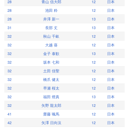
28
青山 信大郎
12
日本
28
池田 粋
12
日本
28
井澤 新一
13
日本
31
長部 丈
13
日本
32
秋山 千畝
12
日本
32
大越 葵
12
日本
32
金子 泰歓
13
日本
32
坂本 七和
12
日本
32
土田 佳聖
12
日本
32
橋爪 健太
12
日本
32
早瀬 桜太
12
日本
32
福田 燈真
13
日本
32
矢野 龍太郎
12
日本
41
齋藤 颯馬
12
日本
42
矢澤 日向汰
12
日本