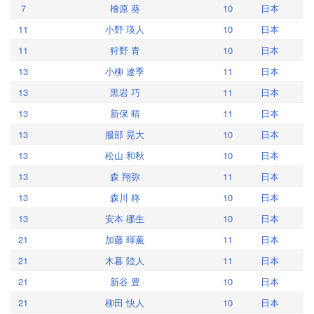
7
檜原 葵
10
日本
11
小野 瑛人
10
日本
11
狩野 青
10
日本
13
小柳 遼季
11
日本
13
黒岩 巧
11
日本
13
新保 晴
11
日本
13
服部 晃大
10
日本
13
松山 和秋
10
日本
13
森 翔弥
11
日本
13
森川 柊
10
日本
13
安本 梛生
10
日本
21
加藤 暉薫
11
日本
21
木暮 陸人
11
日本
21
新谷 豊
10
日本
21
柳田 快人
10
日本