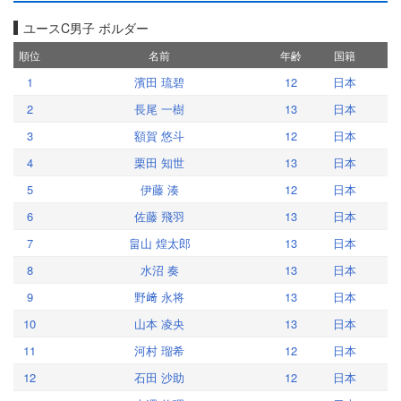
ユースC男子 ボルダー
順位
名前
年齢
国籍
1
濱田 琉碧
12
日本
2
長尾 一樹
13
日本
3
額賀 悠斗
12
日本
4
栗田 知世
13
日本
5
伊藤 湊
12
日本
6
佐藤 飛羽
13
日本
7
畠山 煌太郎
13
日本
8
水沼 奏
13
日本
9
野﨑 永将
13
日本
10
山本 凌央
13
日本
11
河村 瑠希
12
日本
12
石田 沙助
12
日本