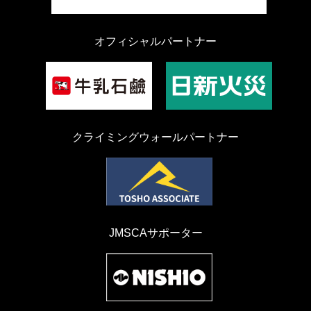
オフィシャルパートナー
クライミングウォールパートナー
JMSCAサポーター