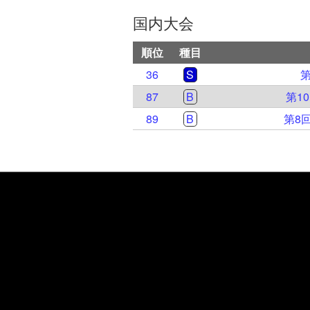
国内大会
順位
種目
36
S
87
B
第1
89
B
第8