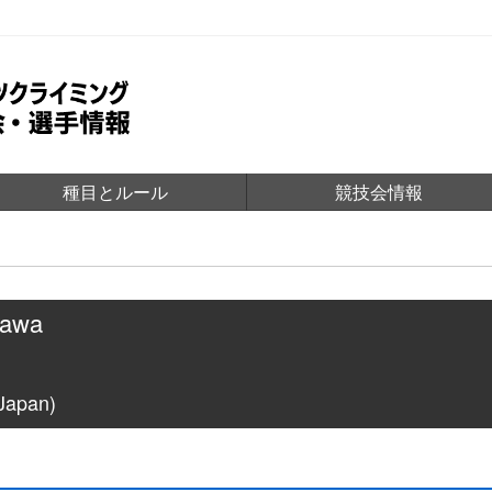
種目とルール
競技会情報
gawa
apan)