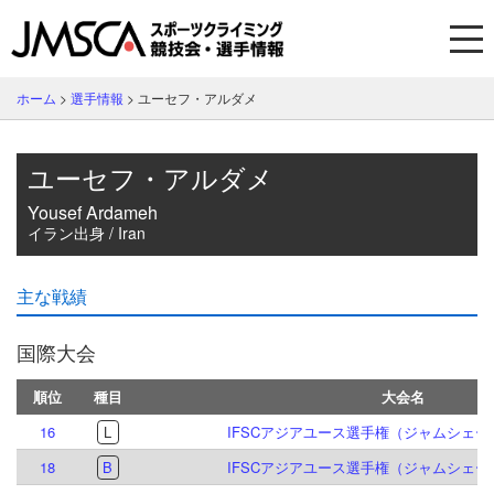
ホーム
>
選手情報
>
ユーセフ・アルダメ
ユーセフ・アルダメ
Yousef Ardameh
イラン出身 / Iran
主な戦績
国際大会
順位
種目
大会名
16
L
IFSCアジアユース選手権（ジャムシェード
18
B
IFSCアジアユース選手権（ジャムシェード