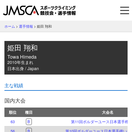
ホーム
>
選手情報
>
姫田 翔和
姫田 翔和
Towa Himeda
2010年生まれ
日本出身 / Japan
主な戦績
国内大会
順位
種目
大会名
63
B
第11回ボルダーユース日本選手権
56
B
第10回ボルダーユース日本選手権いわ