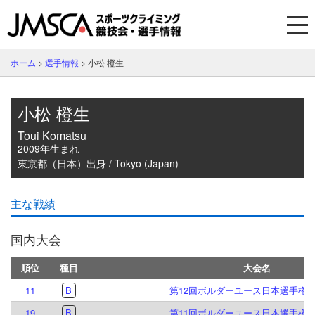
ホーム
>
選手情報
>
小松 橙生
小松 橙生
Toui Komatsu
2009年生まれ
東京都（日本）出身 / Tokyo (Japan)
主な戦績
国内大会
順位
種目
大会名
11
B
第12回ボルダーユース日本選手権
19
B
第11回ボルダーユース日本選手権