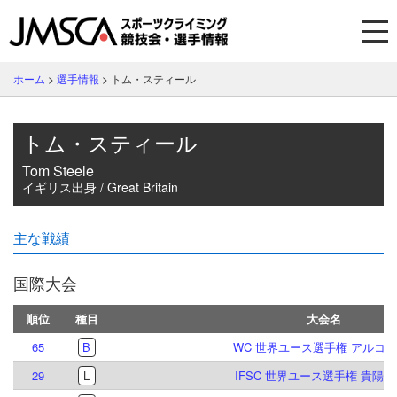
ホーム
>
選手情報
>
トム・スティール
トム・スティール
Tom Steele
イギリス出身 / Great Britain
主な戦績
国際大会
順位
種目
大会名
65
B
WC 世界ユース選手権 アルコ 20
29
L
IFSC 世界ユース選手権 貴陽 20