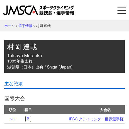
ホーム
>
選手情報
>
村岡 達哉
村岡 達哉
Tatsuya Muraoka
1985年生まれ
滋賀県（日本）出身 / Shiga (Japan)
主な戦績
国際大会
順位
種目
大会名
25
B
IFSC クライミング・世界選手権 青海