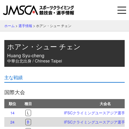
ホーム
>
選手情報
>
ホアン・シュー チェン
ホアン・シュー チェン
Huang Syu-cheng
中華台北出身 / Chinese Taipei
主な戦績
国際大会
順位
種目
大会名
14
L
IFSCクライミングユースアジア選手権 貴
24
B
IFSCクライミングユースアジア選手権 貴