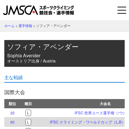
ホーム
>
選手情報
>
ソフィア・アベンダー
ソフィア・アベンダー
Sophia Avender
オーストリア出身 / Austria
主な戦績
国際大会
順位
種目
大会名
22
L
IFSC 世界ユース選手権 ソウル 2
63
L
IFSC クライミング・ワールドカップ（L,B）イ