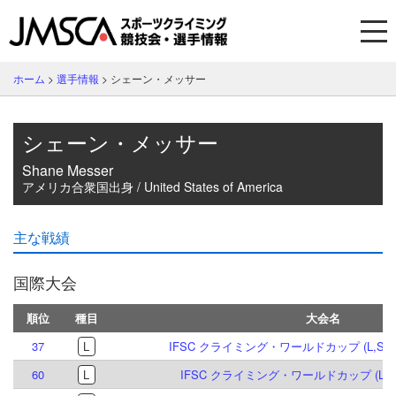
ホーム
>
選手情報
>
シェーン・メッサー
シェーン・メッサー
Shane Messer
アメリカ合衆国出身 / United States of America
主な戦績
国際大会
順位
種目
大会名
37
L
IFSC クライミング・ワールドカップ (L,S) 
60
L
IFSC クライミング・ワールドカップ (L,S)