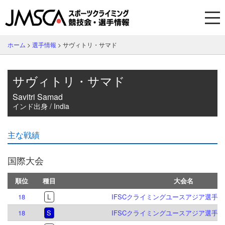
ホーム
>
選手情報
>
サヴィトリ・サマド
サヴィトリ・サマド
Savitri Samad
インド出身 / India
主な戦績
国際大会
順位
種目
大会名
18
L
IFSCクライミングユースアジア選手権 貴
18
S
IFSCクライミングユースアジア選手権 貴