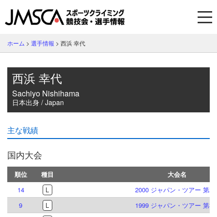
ホーム
>
選手情報
>
西浜 幸代
西浜 幸代
Sachiyo Nishihama
日本出身 / Japan
主な戦績
国内大会
順位
種目
大会名
14
L
2000 ジャパン・ツアー 第2
9
L
1999 ジャパン・ツアー 第3