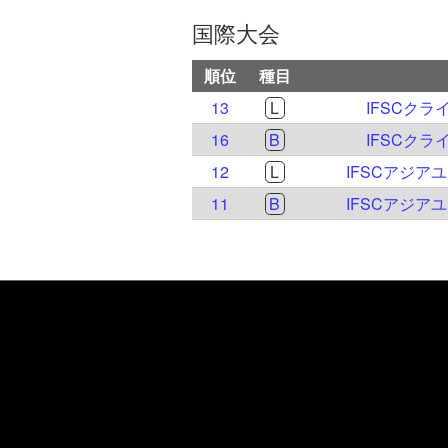
国際大会
順位
種目
13
L
IFSCクラ
16
B
IFSCクラ
12
L
IFSCアジア
11
B
IFSCアジア