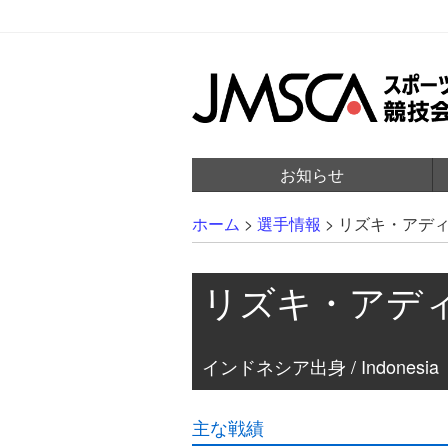
お知らせ
ホーム
>
選手情報
>
リズキ・アデ
リズキ・アデ
インドネシア出身 / Indonesia
主な戦績