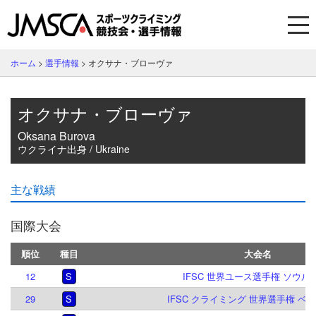
ホーム
>
選手情報
>
オクサナ・ブローヴァ
オクサナ・ブローヴァ
Oksana Burova
ウクライナ出身 / Ukraine
主な戦績
国際大会
順位
種目
大会名
12
S
IFSC 世界ユース選手権 ソウル 2
29
S
IFSC クライミング 世界選手権 ベルン