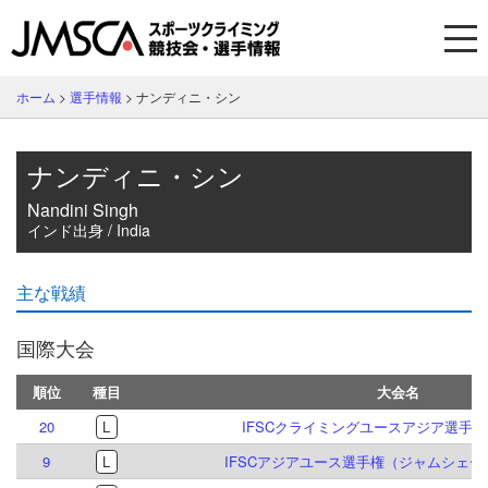
ホーム
>
選手情報
>
ナンディニ・シン
ナンディニ・シン
Nandini Singh
インド出身 / India
主な戦績
国際大会
順位
種目
大会名
20
L
IFSCクライミングユースアジア選手権 貴
9
L
IFSCアジアユース選手権（ジャムシェード