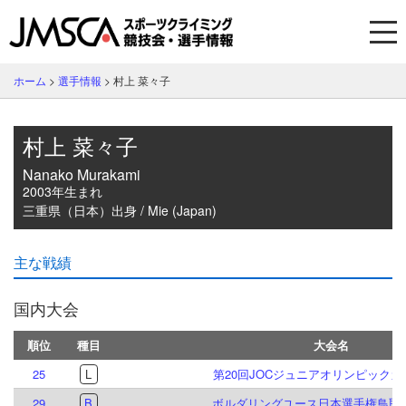
ホーム
>
選手情報
>
村上 菜々子
村上 菜々子
Nanako Murakami
2003年生まれ
三重県（日本）出身 / Mie (Japan)
主な戦績
国内大会
順位
種目
大会名
25
L
第20回JOCジュニアオリンピック
29
B
ボルダリングユース日本選手権鳥取大