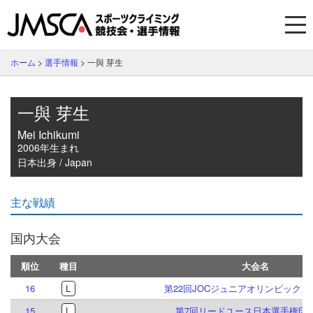
ホーム
>
選手情報
>
一與 芽生
一與 芽生
Mei Ichikumi
2006年生まれ
日本出身 / Japan
主な戦績
国内大会
順位
種目
大会名
16
L
第22回JOCジュニアオリンピック
15
L
第7回リードユース日本選手権印