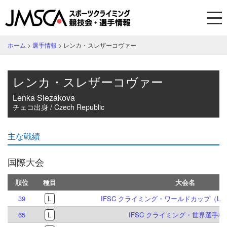
ホーム
>
選手情報
>
レンカ・スレザーコヴァー
レンカ・スレザーコヴァー
Lenka Slezakova
チェコ出身 / Czech Republic
主な戦績
国際大会
順位
種目
大会名
39
L
IFSC クライミング・ワールドカップ（L）ク
65
L
IFSC クライミング・世界選手権 2