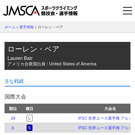
ホーム
>
選手情報
>
ローレン・ベア
ローレン・ベア
Lauren Bair
アメリカ合衆国出身 / United States of America
主な戦績
国際大会
順位
種目
大会名
29
L
IFSC 世界ユース選手権 アルコ 2
6
S
IFSC 世界ユース選手権 アルコ 2