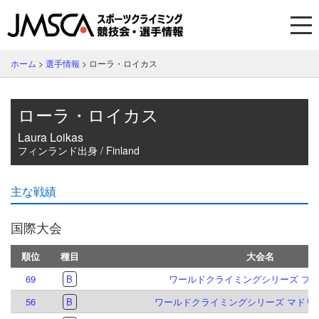
ホーム
>
選手情報
>
ローラ・ロイカス
ローラ・ロイカス
Laura Loikas
フィンランド出身 / Finland
主な戦績
国際大会
順位
種目
大会名
69
B
ワールドクライミングシリーズ プラハ
56
B
ワールドクライミングシリーズ マドリード