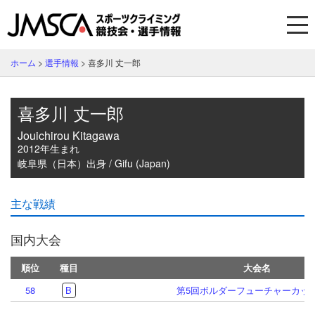
ホーム
>
選手情報
>
喜多川 丈一郎
喜多川 丈一郎
Jouichirou Kitagawa
2012年生まれ
岐阜県（日本）出身 / Gifu (Japan)
主な戦績
国内大会
順位
種目
大会名
58
B
第5回ボルダーフューチャーカッ