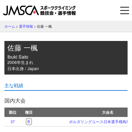
ホーム
>
選手情報
>
佐藤 一楓
佐藤 一楓
Ibuki Sato
2006年生まれ
日本出身 / Japan
主な戦績
国内大会
順位
種目
大会名
37
B
ボルダリングユース日本選手権鳥取大