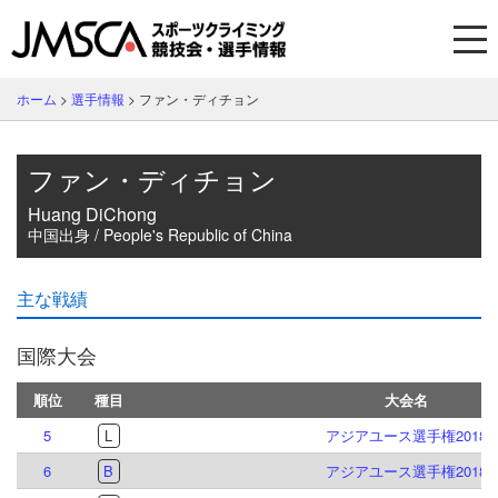
ホーム
>
選手情報
>
ファン・ディチョン
ファン・ディチョン
Huang DiChong
中国出身 / People's Republic of China
主な戦績
国際大会
順位
種目
大会名
5
L
アジアユース選手権2018
6
B
アジアユース選手権2018