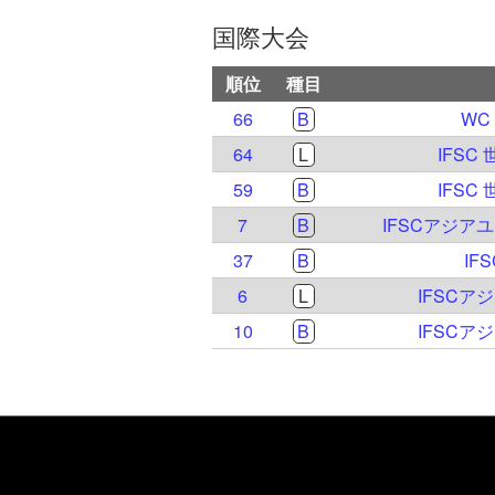
国際大会
順位
種目
66
B
WC
64
L
IFSC
59
B
IFSC
7
B
IFSCアジア
37
B
IF
6
L
IFSCア
10
B
IFSCア