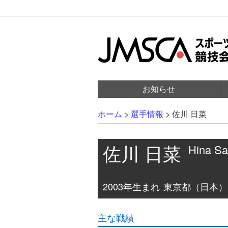
お知らせ
ホーム
>
選手情報
>
佐川 日菜
佐川 日菜
Hina S
2003年生まれ
東京都（日本）出身 
主な戦績