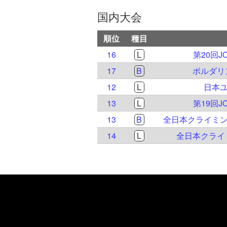
国内大会
順位
種目
16
L
第20回
17
B
ボルダリ
12
L
日本ユ
13
L
第19回
13
B
全日本クライミン
14
L
全日本クライ