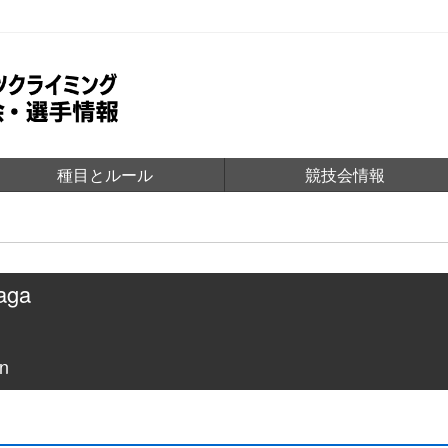
種目とルール
競技会情報
aga
n