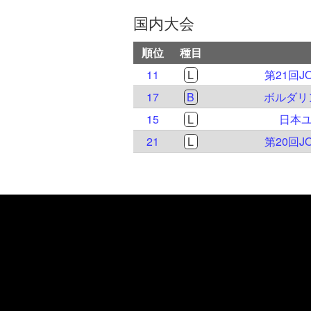
国内大会
順位
種目
11
L
第21回
17
B
ボルダリ
15
L
日本ユ
21
L
第20回