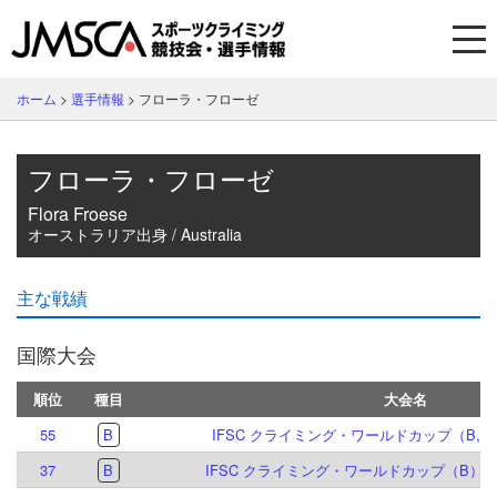
ホーム
>
選手情報
>
フローラ・フローゼ
フローラ・フローゼ
Flora Froese
オーストラリア出身 / Australia
主な戦績
国際大会
順位
種目
大会名
55
B
IFSC クライミング・ワールドカップ（B,S）
37
B
IFSC クライミング・ワールドカップ（B）マイ