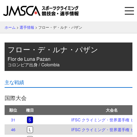
ホーム
>
選手情報
>
フロー・デ・ルナ・パザン
フロー・デ・ルナ・パザン
Flor de Luna Pazan
コロンビア出身 / Colombia
主な戦績
国際大会
順位
種目
大会名
31
S
IFSC クライミング・世界選手権 ヒホン
46
L
IFSC クライミング・世界選手権 ヒホン