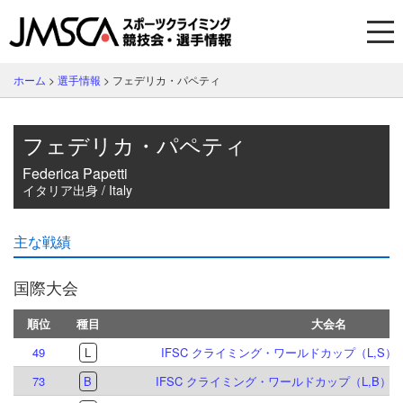
ホーム
>
選手情報
>
フェデリカ・パペティ
フェデリカ・パペティ
Federica Papetti
イタリア出身 / Italy
主な戦績
国際大会
順位
種目
大会名
49
L
IFSC クライミング・ワールドカップ（L,S）ブ
73
B
IFSC クライミング・ワールドカップ（L,B）イ