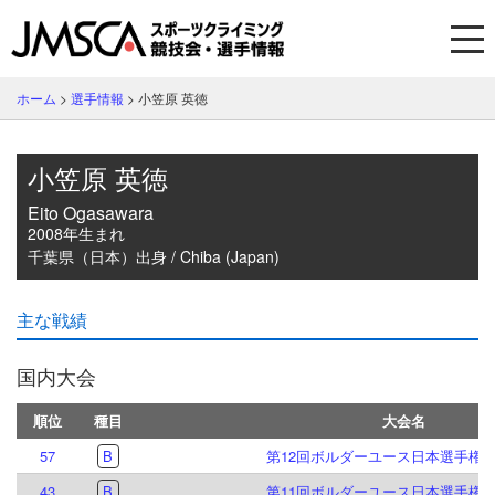
ホーム
>
選手情報
>
小笠原 英徳
小笠原 英徳
Eito Ogasawara
2008年生まれ
千葉県（日本）出身 / Chiba (Japan)
主な戦績
国内大会
順位
種目
大会名
57
B
第12回ボルダーユース日本選手権
43
B
第11回ボルダーユース日本選手権