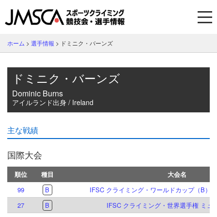
ホーム
>
選手情報
>
ドミニク・バーンズ
ドミニク・バーンズ
Dominic Burns
アイルランド出身 / Ireland
主な戦績
国際大会
順位
種目
大会名
99
B
IFSC クライミング・ワールドカップ（B）マイ
27
B
IFSC クライミング・世界選手権 ミュン