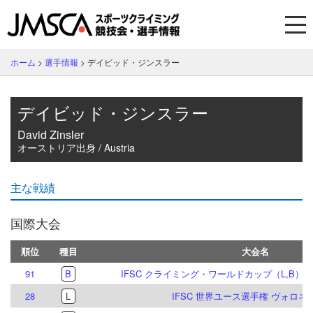
ホーム
>
選手情報
>
デイビッド・ジンスラー
デイビッド・ジンスラー
David Zinsler
オーストリア出身 / Austria
主な戦績
国際大会
順位
種目
大会名
91
B
IFSC クライミング・ワールドカップ（L,B）イ
28
L
IFSC 世界ユース選手権 ヴォロネジ 