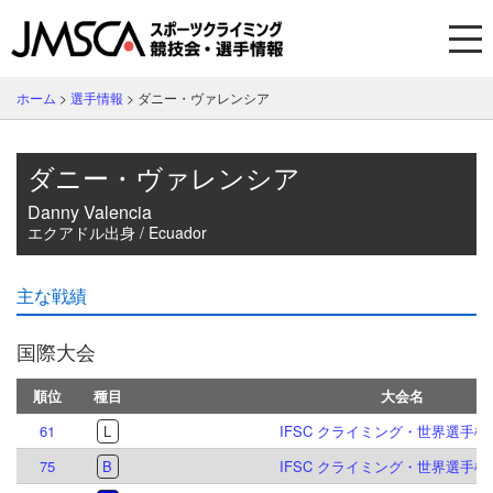
ホーム
>
選手情報
>
ダニー・ヴァレンシア
ダニー・ヴァレンシア
Danny Valencia
エクアドル出身 / Ecuador
主な戦績
国際大会
順位
種目
大会名
61
L
IFSC クライミング・世界選手権 2
75
B
IFSC クライミング・世界選手権 2