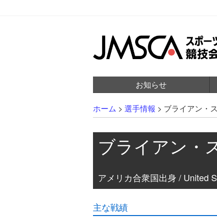
お知らせ
ホーム
>
選手情報
>
ブライアン・
ブライアン・
アメリカ合衆国出身 / United Stat
主な戦績