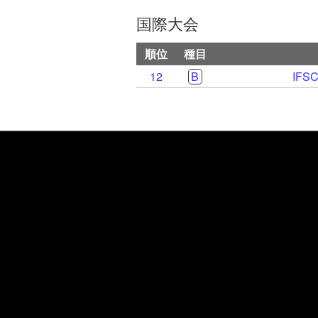
国際大会
順位
種目
12
B
IFS