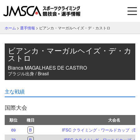
ホーム
>
選手情報
>
ビアンカ・マーガルヘイズ・デ・カストロ
ビアンカ・マーガルヘイズ・デ・カ
ストロ
Bianca MAGALHAES DE CASTRO
ブラジル出身 / Brasil
主な戦績
国際大会
順位
種目
大会名
69
B
IFSC クライミング・ワールドカップ（B,S
73
B
IFSC クライミング・ワールドカップ（B）