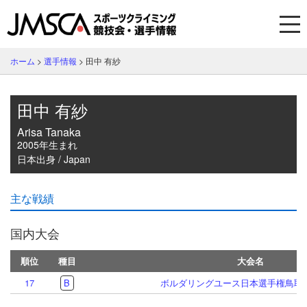
ホーム
>
選手情報
>
田中 有紗
田中 有紗
Arisa Tanaka
2005年生まれ
日本出身 / Japan
主な戦績
国内大会
順位
種目
大会名
17
B
ボルダリングユース日本選手権鳥取大