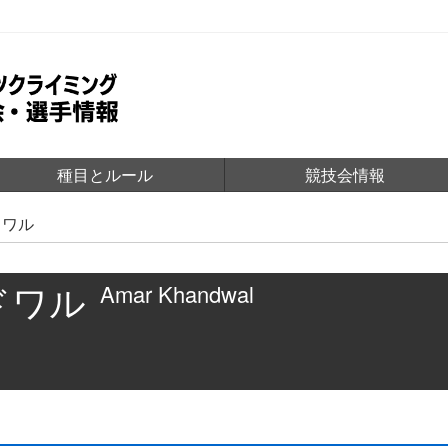
種目とルール
競技会情報
ドワル
ドワル
Amar Khandwal