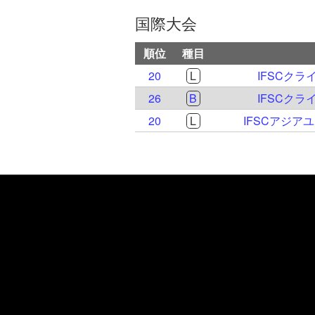
国際大会
順位
種目
20
L
IFSCクラ
26
B
IFSCクラ
20
L
IFSCアジア