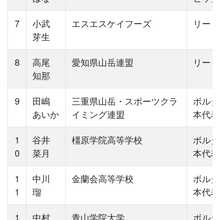
7
小武
エスエスケイフーズ
リード
芽生
8
高尾
愛知県山岳連盟
リード
知那
9
田嶋
三重県山岳・スポーツクラ
ボルダ
あいか
イミング連盟
本代表
1
谷井
橿原学院高等学校
ボルダ
0
菜月
本代表
1
中川
金蘭会高等学校
ボルダ
1
瑠
本代表
1
中村
青山学院大学
ボルダ