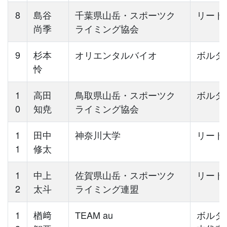
8
島谷
千葉県山岳・スポーツク
リード
尚季
ライミング協会
9
杉本
オリエンタルバイオ
ボルダ
怜
1
高田
鳥取県山岳・スポーツク
ボルダ
0
知尭
ライミング協会
1
田中
神奈川大学
リード
1
修太
1
中上
佐賀県山岳・スポーツク
リード
2
太斗
ライミング連盟
1
楢󠄀﨑
TEAM au
ボルダ