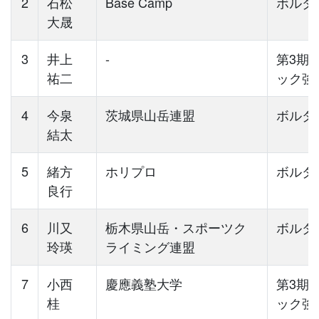
2
石松
Base Camp
ボルダ
大晟
3
井上
-
第3期
祐二
ック強
4
今泉
茨城県山岳連盟
ボルダ
結太
5
緒方
ホリプロ
ボルダ
良行
6
川又
栃木県山岳・スポーツク
ボルダ
玲瑛
ライミング連盟
7
小西
慶應義塾大学
第3期
桂
ック強