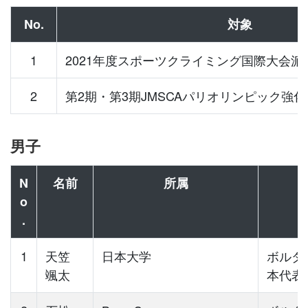
No.
対象
1
2021年度スポーツクライミング国際大会派
2
第2期・第3期JMSCAパリオリンピック強
男子
N
名前
所属
o
.
1
天笠
日本大学
ボルダ
颯太
本代表