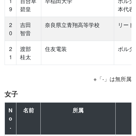
1
百合草
早稲田大学
ボルダ
9
碧皇
本代表
2
吉田
奈良県立青翔高等学校
リード
0
智音
2
渡部
住友電装
ボルダ
1
桂太
※「-」は無所属
女子
N
名前
所属
o
.