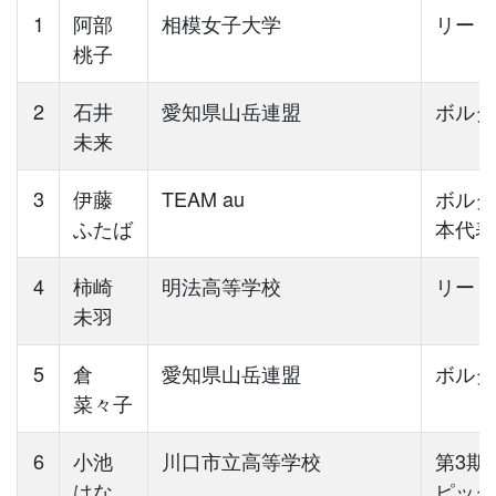
1
阿部
相模女子大学
リード
桃子
2
石井
愛知県山岳連盟
ボルダ
未来
3
伊藤
TEAM au
ボルダ
ふたば
本代表
4
柿崎
明法高等学校
リード
未羽
5
倉
愛知県山岳連盟
ボルダ
菜々子
6
小池
川口市立高等学校
第3期
はな
ピック