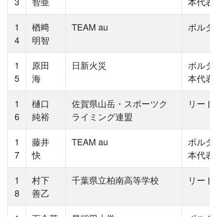
3
智亜
本代表
1
楢󠄀﨑
TEAM au
ボルダ
4
明智
1
原田
日新火災
ボルダ
5
海
本代表
1
樋口
佐賀県山岳・スポーツク
リード
6
純裕
ライミング連盟
1
藤井
TEAM au
ボルダ
7
快
本代表
1
村下
千葉県立柏南高等学校
リード
8
善乙