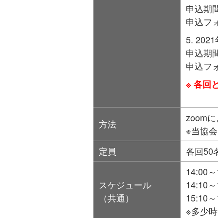
申込期間
申込フ
202
申込期間
申込フ
※ 各
zoom
方法
※当協
定員
各回50
14:00
スケジュール
14:10
（共通）
15:1
※多少