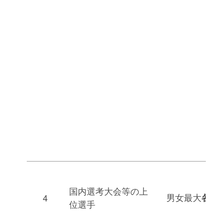
国内選考大会等の上
男女最大
4
各8
位選手