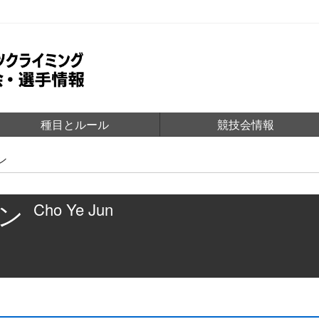
種目とルール
競技会情報
ン
ュン
Cho Ye Jun