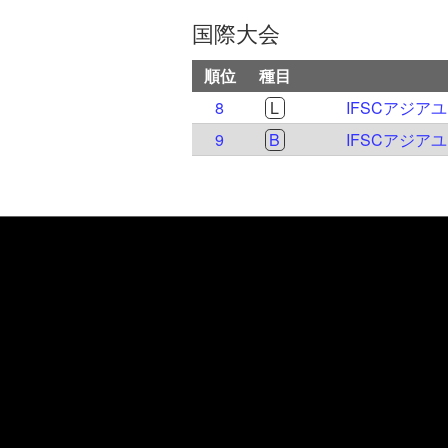
国際大会
順位
種目
8
L
IFSCアジア
9
B
IFSCアジア